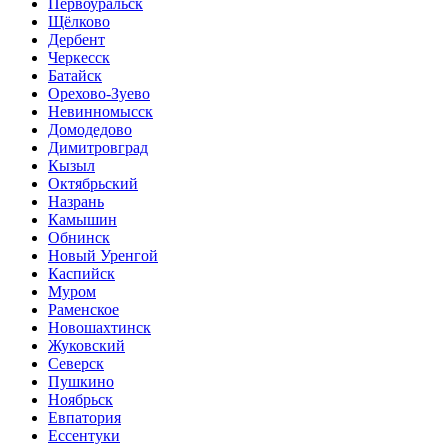
Первоуральск
Щёлково
Дербент
Черкесск
Батайск
Орехово-Зуево
Невинномысск
Домодедово
Димитровград
Кызыл
Октябрьский
Назрань
Камышин
Обнинск
Новый Уренгой
Каспийск
Муром
Раменское
Новошахтинск
Жуковский
Северск
Пушкино
Ноябрьск
Евпатория
Ессентуки