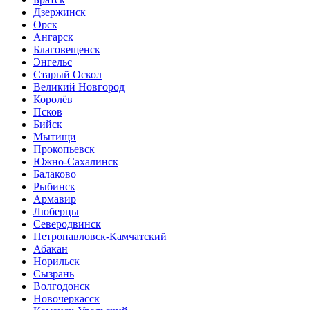
Дзержинск
Орск
Ангарск
Благовещенск
Энгельс
Старый Оскол
Великий Новгород
Королёв
Псков
Бийск
Мытищи
Прокопьевск
Южно-Сахалинск
Балаково
Рыбинск
Армавир
Люберцы
Северодвинск
Петропавловск-Камчатский
Абакан
Норильск
Сызрань
Волгодонск
Новочеркасск