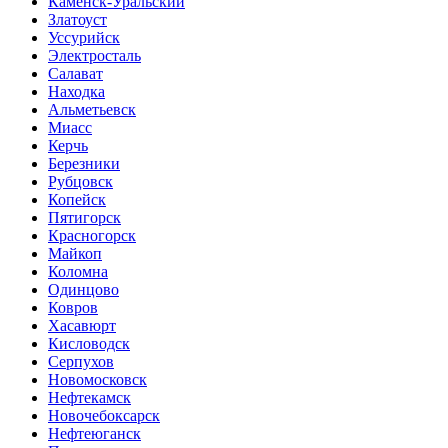
Каменск-Уральский
Златоуст
Уссурийск
Электросталь
Салават
Находка
Альметьевск
Миасс
Керчь
Березники
Рубцовск
Копейск
Пятигорск
Красногорск
Майкоп
Коломна
Одинцово
Ковров
Хасавюрт
Кисловодск
Серпухов
Новомосковск
Нефтекамск
Новочебоксарск
Нефтеюганск