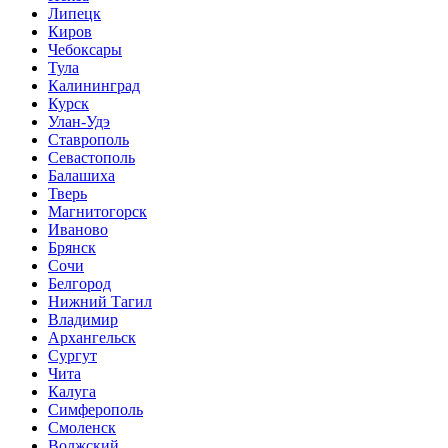
Липецк
Киров
Чебоксары
Тула
Калининград
Курск
Улан-Удэ
Ставрополь
Севастополь
Балашиха
Тверь
Магнитогорск
Иваново
Брянск
Сочи
Белгород
Нижний Тагил
Владимир
Архангельск
Сургут
Чита
Калуга
Симферополь
Смоленск
Волжский