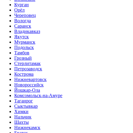
Курган
Орёл
Череповец
Вологда
Саранск
Владикавказ
Якутск
Мурманск
Подольск
Тамбов
Грозный
Стерлитамак
Петрозаводск
Кострома
Нижневартовск
Новороссийск
Йошкар-Ола
Комсомольск-на-Амуре
Таганрог
Сыктывкар
Химки
Нальчик
Шахты
Нижнекамск
Братск